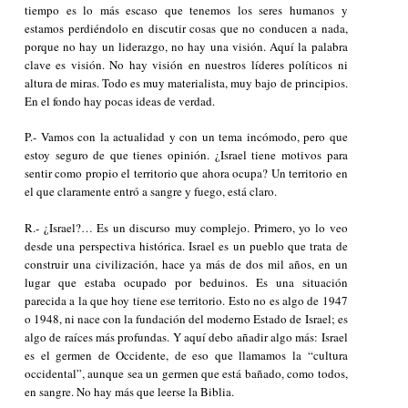
tiempo es lo más escaso que tenemos los seres humanos y
estamos perdiéndolo en discutir cosas que no conducen a nada,
porque no hay un liderazgo, no hay una visión. Aquí la palabra
clave es
visión
. No hay visión en nuestros líderes políticos ni
altura de miras. Todo es muy materialista, muy bajo de principios.
En el fondo hay pocas ideas de verdad.
P.- Vamos con la actualidad y con un tema incómodo, pero que
estoy seguro de que tienes opinión. ¿Israel tiene motivos para
sentir como propio el territorio que ahora ocupa? Un territorio en
el que claramente entró a sangre y fuego, está claro.
R.- ¿Israel?… Es un discurso muy complejo. Primero, yo lo veo
desde una perspectiva histórica. Israel es un pueblo que trata de
construir una civilización, hace ya más de dos mil años, en un
lugar que estaba ocupado por beduinos. Es una situación
parecida a la que hoy tiene ese territorio. Esto no es algo de 1947
o 1948, ni nace con la fundación del moderno Estado de Israel; es
algo de raíces más profundas. Y aquí debo añadir algo más: Israel
es el germen de Occidente, de eso que llamamos la “cultura
occidental”, aunque sea un germen que está bañado, como todos,
en sangre. No hay más que leerse la Biblia.