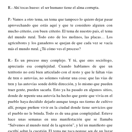
R.- Ahí tocas hueso: el ser humano tiene el alma corrupta.
P.- Vamos a otro tema, un tema que tampoco lo quiero dejar pasar
aprovechando que estás aquí y que te considero alguien con
mucho criterio, con buen criterio. El tema de nuestro país, el tema
del mundo rural. Todo esto de los molinos, las placas… Los
agricultores y los ganaderos se quejan de que cada vez se vacía
más el mundo rural. ¿Tú cómo ves el proceso?
R.- Es un proceso muy complejo. Y tú, que eres sociólogo,
apreciarás esa complejidad. Cuando hablamos de que un
territorio no está bien articulado con el resto y que le faltan vías
de tren o autovías, no solemos valorar una cosa: que las vías de
tren y las autovías sonde doble dirección, y lo mismo que pueden
traer gente, pueden sacarla. Esto ya ha pasado en algunos sitios,
donde de repente una autovía ha hecho que gente que vivía en el
pueblo haya decidido dejarlo aunque tenga sus tierras de cultivo
allí, porque prefiere vivir en la ciudad donde tiene servicios que
el pueblo no le brinda. Todo es de una gran complejidad. Estuve
hace unas semanas en una manifestación que se llamaba
“Salvemos al mundo rural de la agresión”, y leí un manifiesto que
escribí sobre la cuestión. El tema me toca porque soy de un lugar