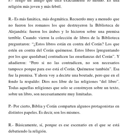
P.- Tengo un amigo que dice exactamente lo mismo. Es una
religión más joven y más febril.
R.- Es más fanática, más dogmática. Recuerdo muy a menudo que
no fueron los romanos los que destruyeron la Biblioteca de
Alejandría: fueron los árabes y lo hicieron sobre una premisa
terrible. Cuando vieron la colección de libros de la Biblioteca
preguntaron: “¿Estos libros están en contra del Corán? Los que
estén en contra del Corán quémense. Estos libros [preguntando
por los que quedaban] contradicen las enseñanzas del Corán”. Y
añadieron: “Pero si no las contradicen, no son necesarios
tampoco porque para eso está el Corán. Quémense también”. Esa
fue la premisa. Y ahora voy a decirte una
boutade
, pero que en el
fondo la respaldo: Dios nos libre de las religiones “del libro”.
Todas aquellas religiones que solo se construyen sobre un texto,
sobre un libro, son necesariamente muy limitadas.
P.- Por cierto, Biblia y Corán comparten algunos protagonistas en
distintos papeles. Es decir, son los mismos.
R.- Básicamente, sí, porque es ese escenario en el que se está
debatiendo la religión.