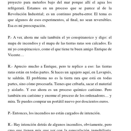
proyecto para meterlos bajo del mar porque allí el agua los
refrigerará. Estamos en un proceso que se parece al de la
Revolución Industrial; es un continuo prueba-error. El tema es
que algunos de esos experimentos, al final, no sean reversibles.
Esa es mi preocupación.
P.- A ver, ahora me sale también el yo conspiranoico y digo: el
mapa de incendios y el mapa de las tierras raras son calcados. Es
mi yo conspiracoico, como el que tiene tu buen amigo Enrique de
Vicente…
R.- Aprecio mucho a Enrique, pero te replico a eso: las tierras
raras están en todas partes. Si haces un agujero aquí, en Lavapiés,
te saldrán. El problema no es la tierra rara que está en todas
partes, sino cómo procesarla. Tienes que cribarla, sacar el material
y aislarlo. Y eso ahora es un proceso químico carísimo. Pero
también era carísimo y enorme el proceso de los ordenadores… y
mira. Te puedes comprar un portátil nuevo por doscientos euros.
P.- Entonces, los incendios no están cargados de intención.
R.- Hay intención detrás de algunos incendios, obviamente, pero
creo que tienen más que ver con la especulación inmobiliaria.