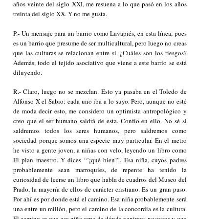
años veinte del siglo XXI, me resuena a lo que pasó en los años
treinta del siglo XX. Y no me gusta.
P.- Un mensaje para un barrio como Lavapiés, en esta línea, pues
es un barrio que presume de ser multicultural, pero luego no creas
que las culturas se relacionan entre sí. ¿Cuáles son los riesgos?
Además, todo el tejido asociativo que viene a este barrio se está
diluyendo.
R.- Claro, luego no se mezclan. Esto ya pasaba en el Toledo de
Alfonso X el Sabio: cada uno iba a lo suyo. Pero, aunque no esté
de moda decir esto, me considero un optimista antropológico y
creo que el ser humano saldrá de esta. Confío en ello. No sé si
saldremos todos los seres humanos, pero saldremos como
sociedad porque somos una especie muy particular. En el metro
he visto a gente joven, a niñas con velo, leyendo un libro como
El plan maestro
. Y dices “’¡qué bien!”. Esa niña, cuyos padres
probablemente sean marroquíes, de repente ha tenido la
curiosidad de leerse un libro que habla de cuadros del Museo del
Prado, la mayoría de ellos de carácter cristiano. Es un gran paso.
Por ahí es por donde está el camino. Esa niña probablemente será
una entre un millón, pero el camino de la concordia es la cultura.
El camino es que esa niña sepa de dónde venimos nosotros y que