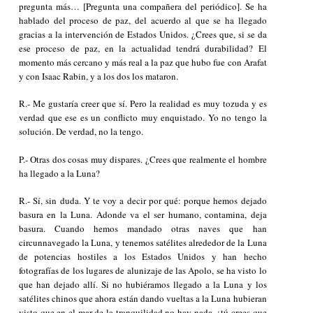
pregunta más… [Pregunta una compañera del periódico]. Se ha
hablado del proceso de paz, del acuerdo al que se ha llegado
gracias a la intervención de Estados Unidos. ¿Crees que, si se da
ese proceso de paz, en la actualidad tendrá durabilidad? El
momento más cercano y más real a la paz que hubo fue con Arafat
y con Isaac Rabin, y a los dos los mataron.
R.- Me gustaría creer que sí. Pero la realidad es muy tozuda y es
verdad que ese es un conflicto muy enquistado. Yo no tengo la
solución. De verdad, no la tengo.
P.- Otras dos cosas muy dispares. ¿Crees que realmente el hombre
ha llegado a la Luna?
R.- Sí, sin duda. Y te voy a decir por qué: porque hemos dejado
basura en la Luna. Adonde va el ser humano, contamina, deja
basura. Cuando hemos mandado otras naves que han
circunnavegado la Luna, y tenemos satélites alrededor de la Luna
de potencias hostiles a los Estados Unidos y han hecho
fotografías de los lugares de alunizaje de las Apolo, se ha visto lo
que han dejado allí. Si no hubiéramos llegado a la Luna y los
satélites chinos que ahora están dando vueltas a la Luna hubieran
visto que en el mar de la tranquilidad no hay nada, ¿tú crees que