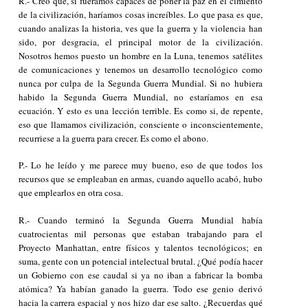
R.- Creo que, si fuéramos capaces de poner la paz en el cimiento
de la civilización, haríamos cosas increíbles. Lo que pasa es que,
cuando analizas la historia, ves que la guerra y la violencia han
sido, por desgracia, el principal motor de la civilización.
Nosotros hemos puesto un hombre en la Luna, tenemos satélites
de comunicaciones y tenemos un desarrollo tecnológico como
nunca por culpa de la Segunda Guerra Mundial. Si no hubiera
habido la Segunda Guerra Mundial, no estaríamos en esa
ecuación. Y esto es una lección terrible. Es como si, de repente,
eso que llamamos civilización, consciente o inconscientemente,
recurriese a la guerra para crecer. Es como el abono.
P.- Lo he leído y me parece muy bueno, eso de que todos los
recursos que se empleaban en armas, cuando aquello acabó, hubo
que emplearlos en otra cosa.
R.- Cuando terminó la Segunda Guerra Mundial había
cuatrocientas mil personas que estaban trabajando para el
Proyecto Manhattan, entre físicos y talentos tecnológicos; en
suma, gente con un potencial intelectual brutal. ¿Qué podía hacer
un Gobierno con ese caudal si ya no iban a fabricar la bomba
atómica? Ya habían ganado la guerra. Todo ese genio derivó
hacia la carrera espacial y nos hizo dar ese salto. ¿Recuerdas qué