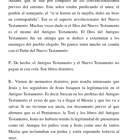
Nazaret, que se sale por completo de los convencionalismos
previos del entorno. Este señor estaba predicando el amor, el
perdón al semejante, el “si te hieren en la mejilla, dales un beso
en contrapartida”. Ese es el aspecto revolucionario del Nuevo
Testamento. Muchas veces dudo si el Dios del Nuevo Testamento
es el mismo del Antiguo Testamento. El Dios del Antiguo
Testamento fue un sátrapa que se dedicó a exterminar a los
enemigos del pueblo elegido. No parece tener mucho en común
con el Padre del Nuevo Testamento.
P.- De hecho, el Antiguo Testamento y el Nuevo Testamento no
pegan ni con cola. Son libros distintos.
R.- Vienen de momentos distintos, pero resulta interesante que
Jesús y los seguidores de Jesús busquen la legitimación en el
Antiguo Testamento. Es decir, buscan en los profetas del Antiguo
Testamento el aviso de que va a llegar el Mesías y que los va a
salvar. Si no tuvieran esa ancla, ese documento previo al que
aferrarse que es el Pentateuco, la Torá y los libros del Antiguo
Testamento, Jesús no hubiera tenido la legitimidad de presentarse
como tal. Aunque los judíos vean a Jesús como uno de tantos
Mesías que reclamaban ese poder, y estén esperando todavía al
suyo.