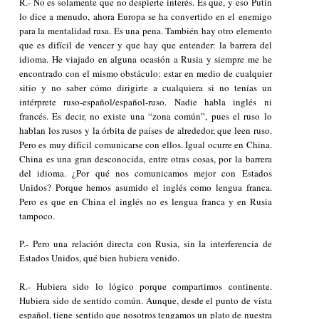
R.- No es solamente que no despierte interés. Es que, y eso Putin
lo dice a menudo, ahora Europa se ha convertido en el enemigo
para la mentalidad rusa. Es una pena. También hay otro elemento
que es difícil de vencer y que hay que entender: la barrera del
idioma. He viajado en alguna ocasión a Rusia y siempre me he
encontrado con el mismo obstáculo: estar en medio de cualquier
sitio y no saber cómo dirigirte a cualquiera si no tenías un
intérprete ruso-español/español-ruso. Nadie habla inglés ni
francés. Es decir, no existe una “zona común”, pues el ruso lo
hablan los rusos y la órbita de países de alrededor, que leen ruso.
Pero es muy difícil comunicarse con ellos. Igual ocurre en China.
China es una gran desconocida, entre otras cosas, por la barrera
del idioma. ¿Por qué nos comunicamos mejor con Estados
Unidos? Porque hemos asumido el inglés como lengua franca.
Pero es que en China el inglés no es lengua franca y en Rusia
tampoco.
P.- Pero una relación directa con Rusia, sin la interferencia de
Estados Unidos, qué bien hubiera venido.
R.- Hubiera sido lo lógico porque compartimos continente.
Hubiera sido de sentido común. Aunque, desde el punto de vista
español, tiene sentido que nosotros tengamos un plato de nuestra