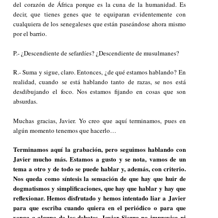
del corazón de África porque es la cuna de la humanidad. Es
decir, que tienes genes que te equiparan evidentemente con
cualquiera de los senegaleses que están paseándose ahora mismo
por el barrio.
P.- ¿Descendiente de sefardíes? ¿Descendiente de musulmanes?
R.- Suma y sigue, claro. Entonces, ¿de qué estamos hablando? En
realidad, cuando se está hablando tanto de razas, se nos está
desdibujando el foco. Nos estamos fijando en cosas que son
absurdas.
Muchas gracias, Javier. Yo creo que aquí terminamos, pues en
algún momento tenemos que hacerlo…
Terminamos aquí la grabación, pero seguimos hablando con
Javier mucho más. Estamos a gusto y se nota, vamos de un
tema a otro y de todo se puede hablar y, además, con criterio.
Nos queda como síntesis la sensación de que hay que huir de
dogmatismos y simplificaciones, que hay que hablar y hay que
reflexionar. Hemos disfrutado y hemos intentado liar a Javier
para que escriba cuando quiera en el periódico o para que
venga a alguno de los debates. Javier Sierra no improvisa ni