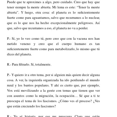
Puede que te aproximes a algo, pero cuidado. Creo que hay que
tener siempre la mente abierta. Mi lema es este: “Tener la mente
abierta”. Y luego, otra cosa: el planeta es lo suficientemente
fuerte como para aguantarnos, salvo que recurramos a lo nuclear,
que es lo que nos ha hecho excepcionalmente peligrosos. Así
que, salvo que recurramos a eso, el planeta no va a perder.
P.- Sí, yo lo veo como tú, pero creo que con la vacuna nos han
metido veneno y creo que el cuerpo humano es tan
suficientemente fuerte como para metabolizarlo, lo mismo que tú
dices del planeta.
R.- Para filtrarlo. Sí, totalmente.
P.- Y quiero ir a otro tema, por si alguien más quiere decir alguna
cosa. A ver, la izquierda organizada ha ido perdiendo el mundo
rural y los barrios populares. Y ahí es cierto que, por ejemplo,
Vox está movilizando a la gente con temas que tienen que ver
con asuntos como la migración, la ocupación… Sé que a ti te
preocupa el tema de los fascismos. ¿Cómo ves el proceso? ¿Ves
que están creciendo los fascismos?
R.- Yo sé historia, por eso me preocupa. Claro que están